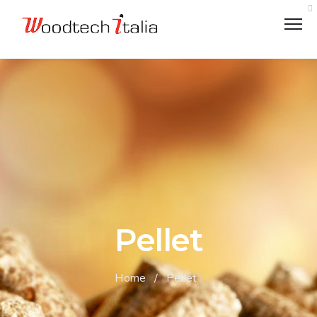
VALORI
LOGISTICA
CODICE ETICO
Pellet
ECOLOGICAMENTE RESPONSABILI
CHARITY
Home
/
Pellet