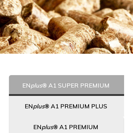
PELLET
PRODOTTI FUOCO
ACCESSORI
PALLET
EN
plus
® A1 SUPER PREMIUM
EN
plus
® A1 PREMIUM PLUS
EN
plus
® A1 PREMIUM
ITALIANO