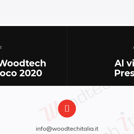
E
 Woodtech
Al 
Fuoco 2020
Pre
info@woodtechitalia.it